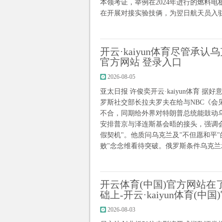
本领考证，举例在2024年进行的燃料
在开展对接实验技俩，为翌日航天员入驻空
开云·kaiyun体育尽管承认乌
官方网站 登录入口
2026-08-05
亚太日报 许俊奕开云·kaiyun体育 
罗斯社交部长拉夫罗夫在给与NBC《
不合，同期给外界对特朗普总统能鼓动
安排普京与泽连斯基会晤的接头，强调会
假契机"。他质问乌克兰及"不但愿和平
败"念念维看待突破。俄罗斯条件乌克兰承
开云体育(中国)官方网站
础上-开云·kaiyun体育(中
2026-08-03