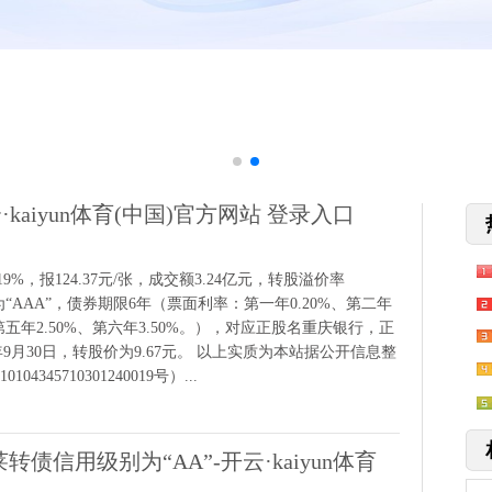
云·kaiyun体育(中国)官方网站 登录入口
9%，报124.37元/张，成交额3.24亿元，转股溢价率
为“AAA”，债券期限6年（票面利率：第一年0.20%、第二年
%、第五年2.50%、第六年3.50%。），对应正股名重庆银行，正
年9月30日，转股价为9.67元。 以上实质为本站据公开信息整
45710301240019号）...
债信用级别为“AA”-开云·kaiyun体育