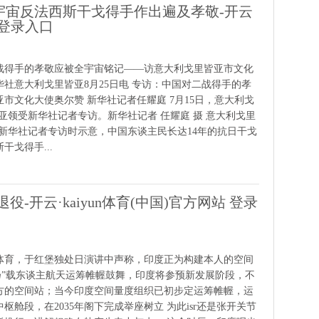
宇宙反法西斯干戈得手作出遍及孝敬-开云
站 登录入口
战得手的孝敬应被全宇宙铭记——访意大利戈里皆亚市文化
华社意大利戈里皆亚8月25日电 专访：中国对二战得手的孝
市文化大使奥尔赞 新华社记者任耀庭 7月15日，意大利戈
亚领受新华社记者专访。新华社记者 任耀庭 摄 意大利戈里
新华社记者专访时示意，中国东谈主民长达14年的抗日干戈
戈得手...
-开云·kaiyun体育(中国)官方网站 登录
体育，于红堡独处日演讲中声称，印度正为构建本人的空间
扬”载东谈主航天运筹帷幄鼓舞，印度将参预新发展阶段，不
方的空间站；当今印度空间量度组织已初步定运筹帷幄，运
中枢舱段，在2035年阁下完成举座树立 为此isr还是张开关节